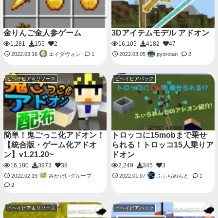
金りんご金人参ゲーム
3Dアイテムモデル アドオン
1,281
155
2
16,105
4182
47
エイダヴォン
pyorotan
2022.03.16
1
2022.03.05
2
ビヘイビア＆リソース
ビヘイビアパック
簡単！鬼ごっこ化アドオン！
トロッコに15mobまで乗せ
【統合版・ゲーム化アドオ
られる！トロッコ15人乗りア
ン】v1.21.20~
ドオン
16,180
3973
38
2,249
345
3
みかだいグループ
ふぃらめんと
2022.02.19
2022.01.07
1
2
ビヘイビア＆リソース
ビヘイビアパック