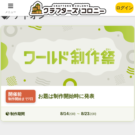
ログイン
メニュー
アドオン
開催前
お題は制作開始時に発表
制作開始まで7日
8/14
~
8/23
制作期間
20時
20時