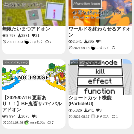
無限たいまつアドオン
ワールドを終わらせるアドオ
ン
8,797
2871
21
2,541
395
4
ごまちく
2021.10.23
7
ごまちく
2021.09.18
1
ビヘイビアパック
ビヘイビア＆リソース
【2025/07/16 更新あ
ショートカット機能
り！！】BE鬼畜サバイバル
(ParticleUI)
アドオン
5,326
941
8
9,994
2073
8
あきぽん
2021.08.17
1
rose1103p
2021.08.26
7