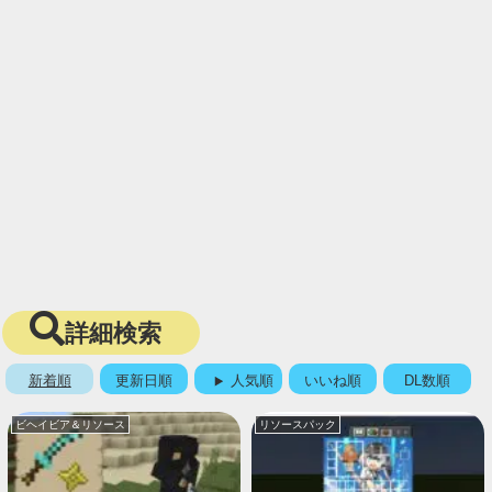
詳細検索
新着順
更新日順
人気順
いいね順
DL数順
ビヘイビア＆リソース
リソースパック