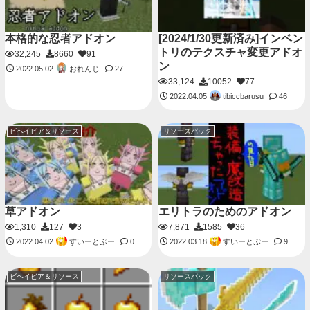
本格的な忍者アドオン
[2024/1/30更新済み]インベン
トリのテクスチャ変更アドオ
32,245
8660
91
ン
おれんじ
2022.05.02
27
33,124
10052
77
tibiccbarusu
2022.04.05
46
ビヘイビア＆リソース
リソースパック
草アドオン
エリトラのためのアドオン
1,310
127
3
7,871
1585
36
すいーとぷー
すいーとぷー
2022.04.02
0
2022.03.18
9
ビヘイビア＆リソース
リソースパック