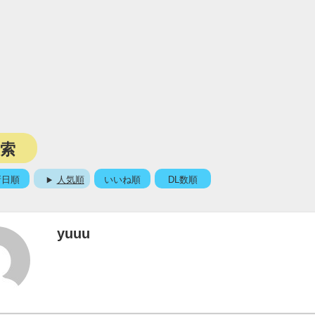
検索
新日順
人気順
いいね順
DL数順
yuuu