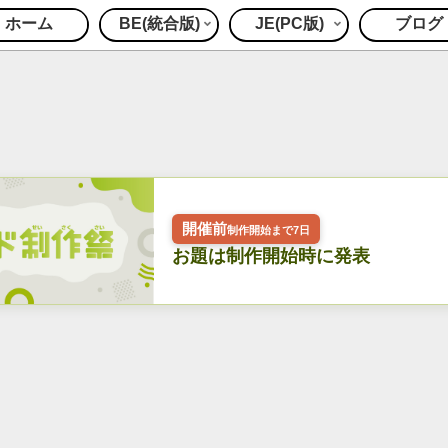
ホーム
BE(統合版)
JE(PC版)
ブログ
開催前
制作開始まで7日
お題は制作開始時に発表