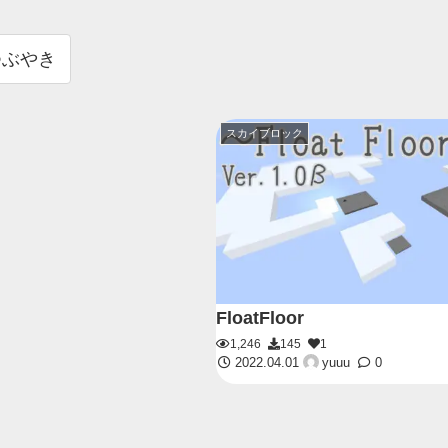
つぶやき
スカイブロック
FloatFloor
1,246
145
1
2022.04.01
yuuu
0