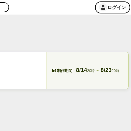
ログイン
8/14
8/23
~
制作期間
20時
20時