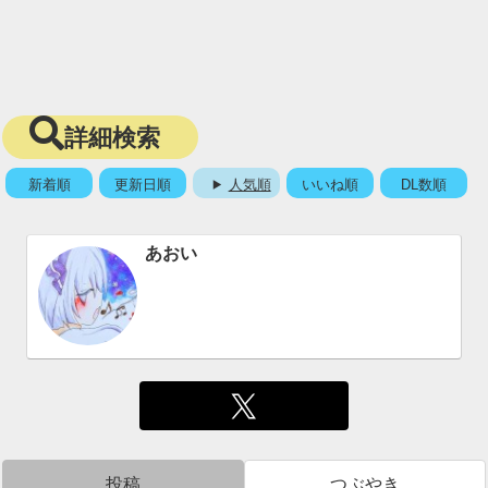
詳細検索
新着順
更新日順
人気順
いいね順
DL数順
あおい
投稿
つぶやき