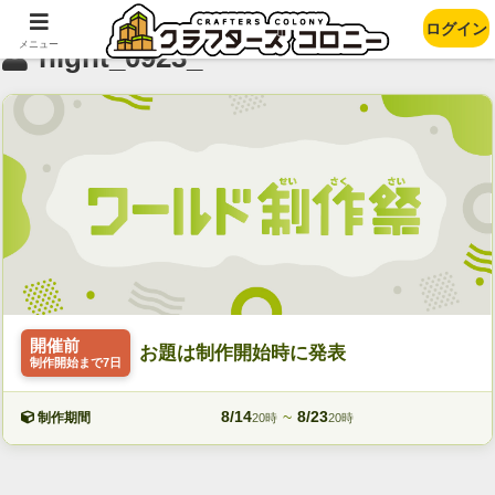
ログイン
メニュー
night_0923_
開催前
お題は制作開始時に発表
制作開始まで7日
8/14
~
8/23
制作期間
20時
20時