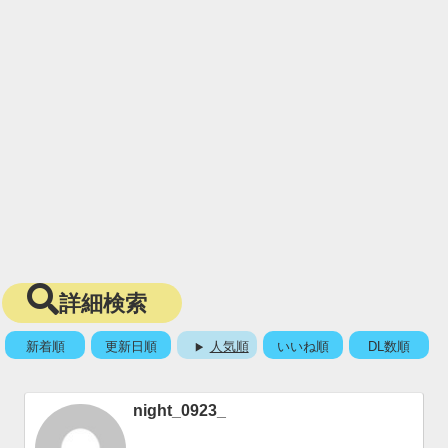
詳細検索
新着順
更新日順
人気順
いいね順
DL数順
night_0923_