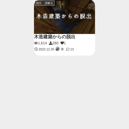
脱出・謎解き
木造建築からの脱出
1,614
280
1
草
2022.12.20
13