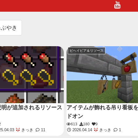
つぶやき
ビヘイビア＆リソース
説明が追加されるリソース
アイテムが飾れる吊り看板
ドオン
2
613
180
9
5.04.03
きっき
11
2026.04.14
きっき
1