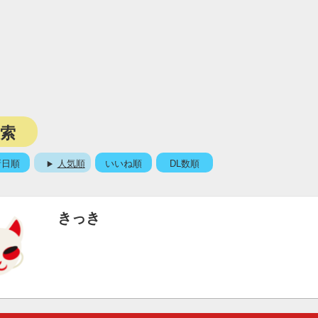
検索
新日順
人気順
いいね順
DL数順
きっき