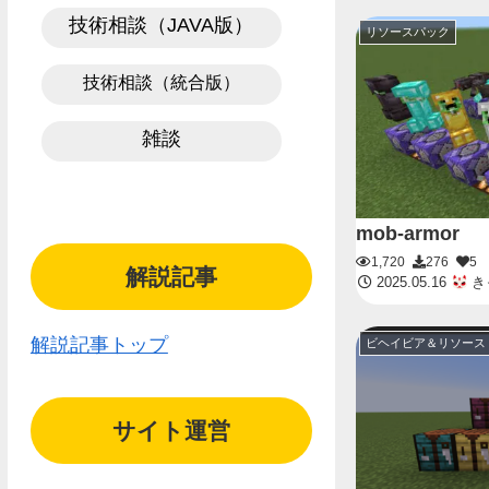
技術相談（JAVA版）
リソースパック
技術相談（統合版）
雑談
mob-armor
1,720
276
5
解説記事
2025.05.16
き
解説記事トップ
ビヘイビア＆リソース
サイト運営