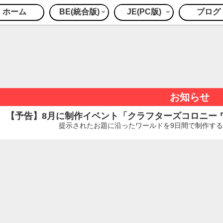
ホーム
BE(統合版)
JE(PC版)
ブログ
お知らせ
【予告】8月に制作イベント「クラフターズコロニー ワー
提示されたお題に沿ったワールドを9日間で制作するイ