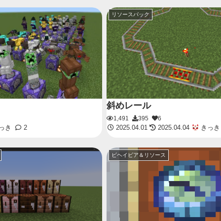
リソースパック
斜めレール
1,491
395
6
っき
2
2025.04.01
2025.04.04
きっき
ビヘイビア＆リソース