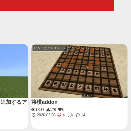
ビヘイビア＆リソース
を追加するア
将棋addon
1,037
176
8
2026.03.06
きっき
14