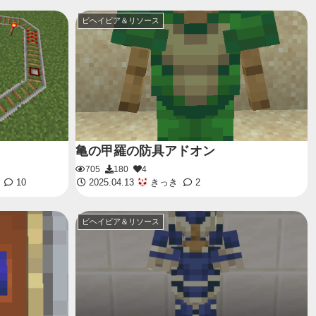
ビヘイビア＆リソース
亀の甲羅の防具アドオン
705
180
4
10
2025.04.13
きっき
2
ビヘイビア＆リソース