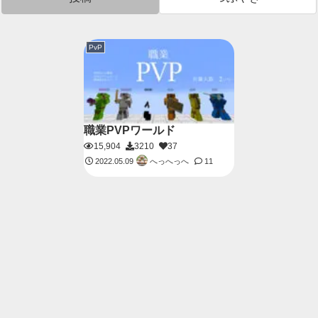
PvP
職業PVPワールド
15,904
3210
37
へっへっへ
2022.05.09
11