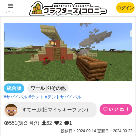
ログイン
テントサバイバル（v1）
メニュー
統合版
ワールド/その他
#サバイバル
#テント
#テントサバイバル
すてーぶ(旧マイッキーファン)
551(週:3 月:7)
62
2
1
投稿日：2024.09.14 更新日：2024.09.22