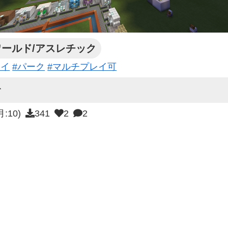
ワールド/アスレチック
レイ
#パーク
#マルチプレイ可
む
月:10)
341
2
2