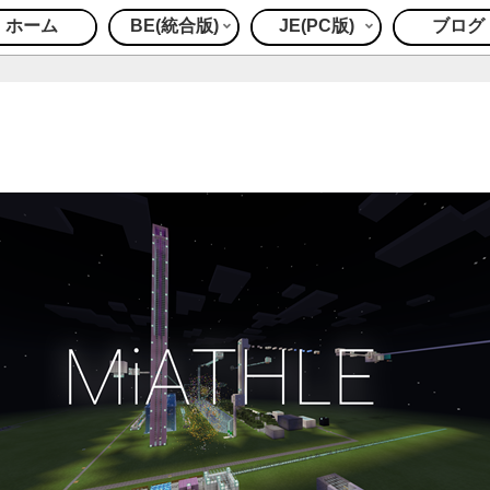
ホーム
BE(統合版)
JE(PC版)
ブログ