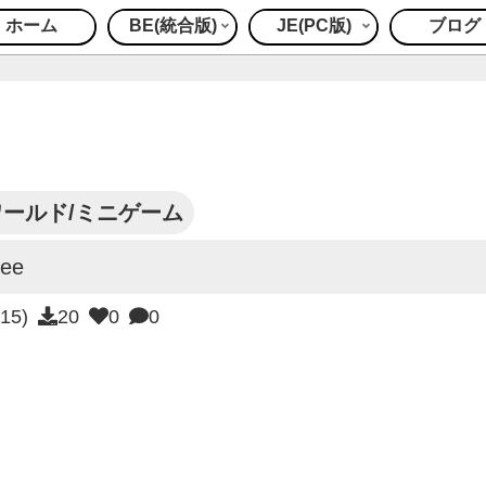
ホーム
BE(統合版)
JE(PC版)
ブログ
ワールド/ミニゲーム
see
:15)
20
0
0