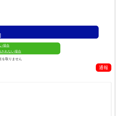
]
い場合
始されない場合
任を取りません
通報