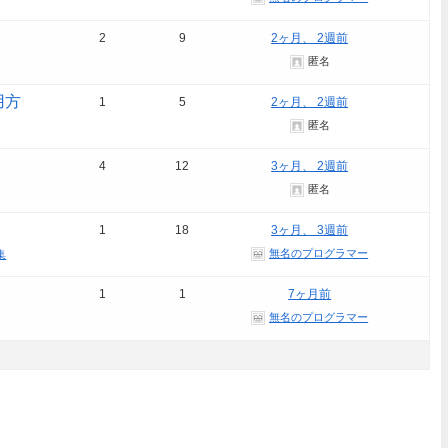
2
9
2ヶ月、 2週前
匿名
用方
1
5
2ヶ月、 2週前
匿名
4
12
3ヶ月、 2週前
匿名
1
18
3ヶ月、 3週前
無名のプログラマー
集
1
1
7ヶ月前
無名のプログラマー