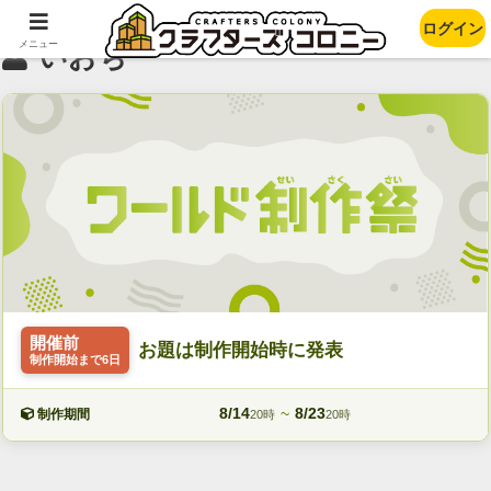
ログイン
メニュー
いおち
開催前
お題は制作開始時に発表
制作開始まで6日
8/14
~
8/23
制作期間
20時
20時