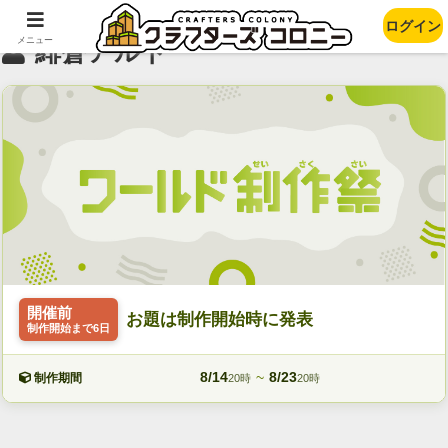
ログイン
メニュー
緋蒼アルト
開催前
お題は制作開始時に発表
制作開始まで6日
8/14
~
8/23
制作期間
20時
20時