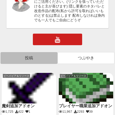
にご活用ください。(リンクを張っていただ
けると主が喜びます) 隠し要素のネタバレと
改造作品の配布(私から許可を取ればいいも
のとする)は禁止します 配布しなければ身内
でも一人でもご自由にどうぞ
投稿
つぶやき
ビヘイビア＆リソース
ビヘイビア＆リソース
魔剣追加アドオン
プレイヤー職業追加アドオン
1,725
422
1
11,967
2293
39