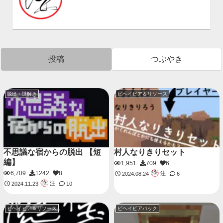
投稿
つぶやき
脱出・謎解き
ビヘイビア＆リソース
不思議な宿からの脱出 【短
村人なりきりセット
編】
1,951
709
6
6,709
1242
8
注
2024.08.24
6
注
2024.11.23
10
ビヘイビア＆リソース
ビヘイビアパック