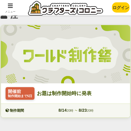
ログイン
メニュー
注
開催前
お題は制作開始時に発表
制作開始まで5日
8/14
~
8/23
制作期間
20時
20時