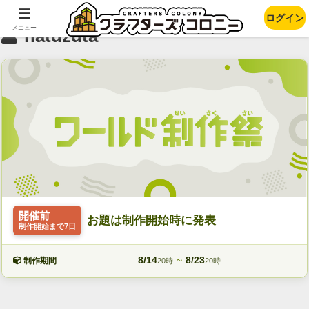
ログイン
メニュー
natuzuta
開催前
お題は制作開始時に発表
制作開始まで7日
8/14
~
8/23
制作期間
20時
20時