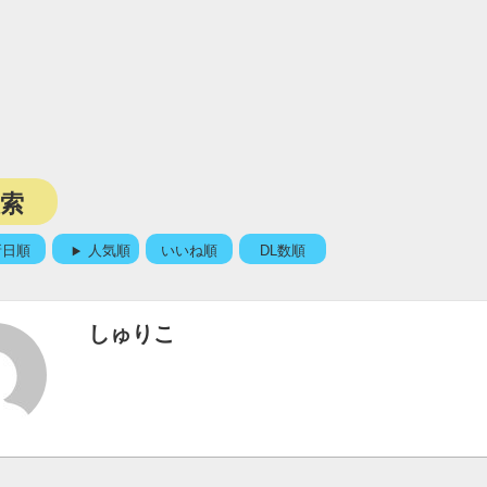
検索
新日順
人気順
いいね順
DL数順
しゅりこ