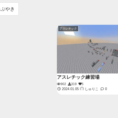
つぶやき
アスレチック
アスレチック練習場
902
319
5
2024.01.05
しゅりこ
0