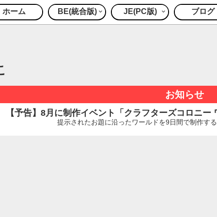
ホーム
BE(統合版)
JE(PC版)
ブログ
こ
お知らせ
【予告】8月に制作イベント「クラフターズコロニー ワー
提示されたお題に沿ったワールドを9日間で制作するイ