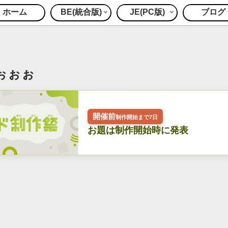
ホーム
BE(統合版)
JE(PC版)
ブログ
ぉぉぉ
開催前
制作開始まで7日
お題は制作開始時に発表