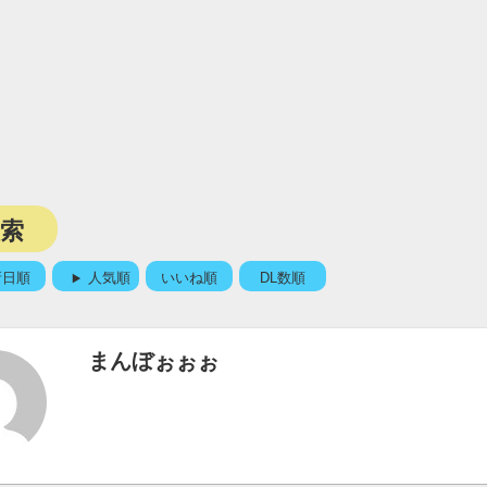
検索
新日順
人気順
いいね順
DL数順
まんぼぉぉぉ