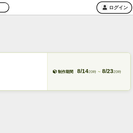
ログイン
8/14
8/23
~
制作期間
20時
20時