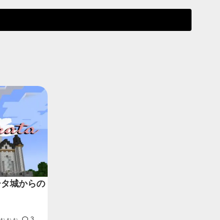
ータ城からの
ぉぉぉ
3