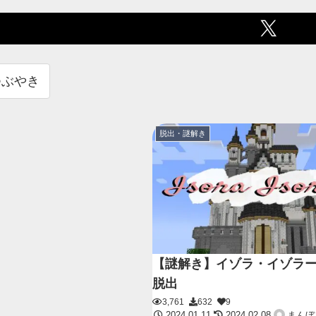
つぶやき
脱出・謎解き
【謎解き】イゾラ・イゾラ
脱出
3,761
632
9
2024.01.11
2024.02.08
まんぼ