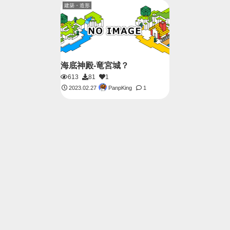
建築・造形
海底神殿-竜宮城？
613
81
1
PanpKing
2023.02.27
1