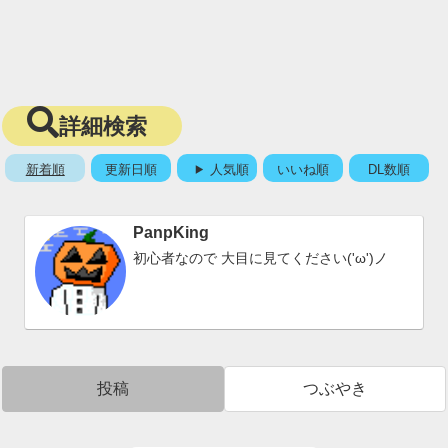
詳細検索
新着順
更新日順
人気順
いいね順
DL数順
PanpKing
初心者なので 大目に見てください('ω')ノ
投稿
つぶやき