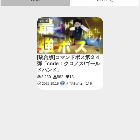
その他
[統合版]コマンドボス第２４
弾「code：クロノス/ゴール
ドハンド」
2,230
582
13
えびまめ▲
2025.10.19
9