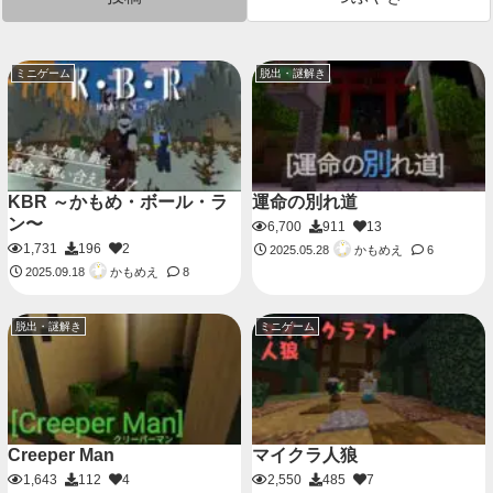
ミニゲーム
脱出・謎解き
KBR ～かもめ・ボール・ラ
運命の別れ道
ン〜
6,700
911
13
1,731
196
2
かもめえ
2025.05.28
6
かもめえ
2025.09.18
8
脱出・謎解き
ミニゲーム
Creeper Man
マイクラ人狼
1,643
112
4
2,550
485
7