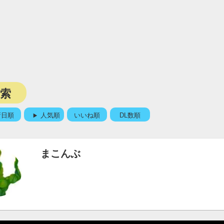
検索
新日順
人気順
いいね順
DL数順
まこんぶ