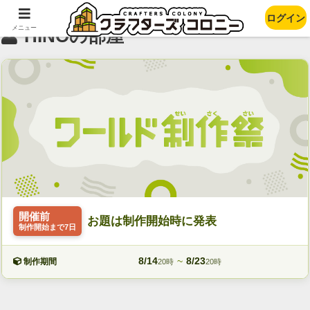
ログイン
メニュー
HINOの部屋
開催前
お題は制作開始時に発表
制作開始まで7日
8/14
~
8/23
制作期間
20時
20時