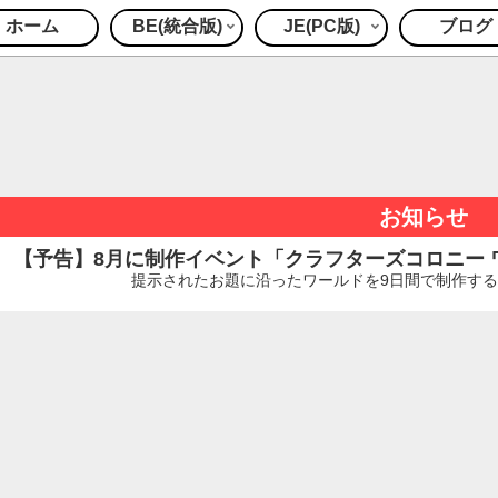
ホーム
BE(統合版)
JE(PC版)
ブログ
お知らせ
【予告】8月に制作イベント「クラフターズコロニー ワー
提示されたお題に沿ったワールドを9日間で制作するイ