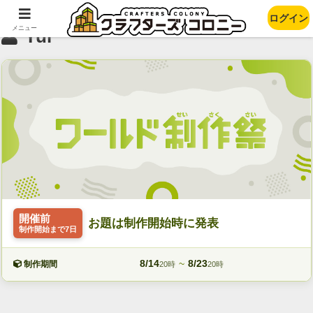
ログイン
メニュー
Yui
開催前
お題は制作開始時に発表
制作開始まで7日
8/14
~
8/23
制作期間
20時
20時