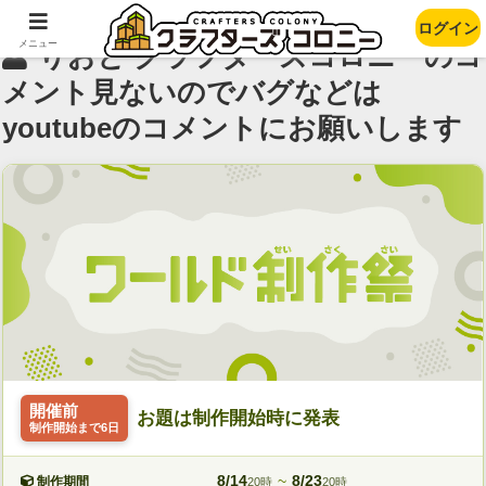
ログイン
メニュー
りおと クラフターズコロニーのコ
メント見ないのでバグなどは
youtubeのコメントにお願いします
開催前
お題は制作開始時に発表
制作開始まで6日
8/14
~
8/23
制作期間
20時
20時