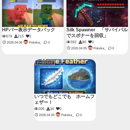
HPバー表示データパック
Silk Spawner 「サバイバル
でスポナーを回収」
679
215
2
392
90
0
Pokeka_
2026.04.06
3
Pokeka_
2026.04.05
0
データパック
いつでもどこでも ホームフ
ェザー！
209
34
0
Pokeka_
2026.04.05
0