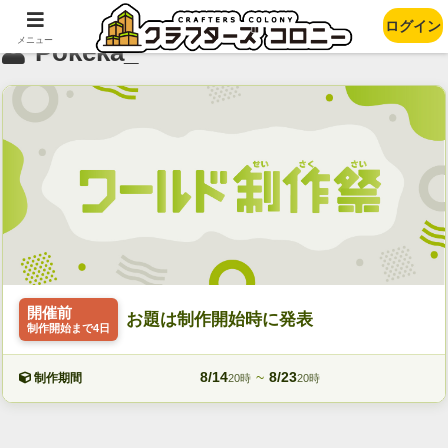
ログイン
メニュー
Pokeka_
開催前
お題は制作開始時に発表
制作開始まで4日
8/14
~
8/23
制作期間
20時
20時