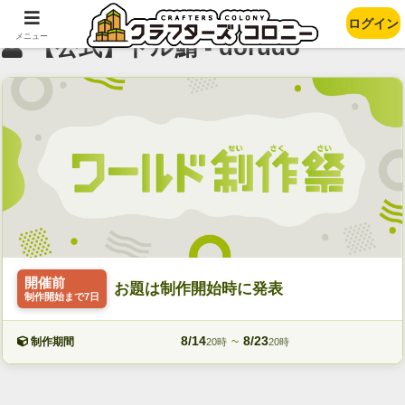
ログイン
メニュー
【公式】ドル鯖 - dorudo
開催前
お題は制作開始時に発表
制作開始まで7日
8/14
~
8/23
制作期間
20時
20時