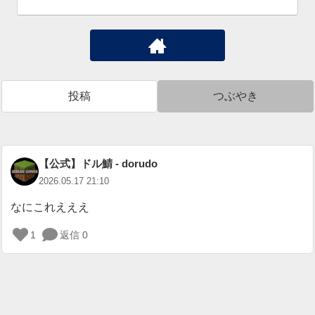
投稿
つぶやき
【公式】ドル鯖 - dorudo
2026.05.17 21:10
なにこれえええ
1
返信 0
ロ
グ
イ
ン
が