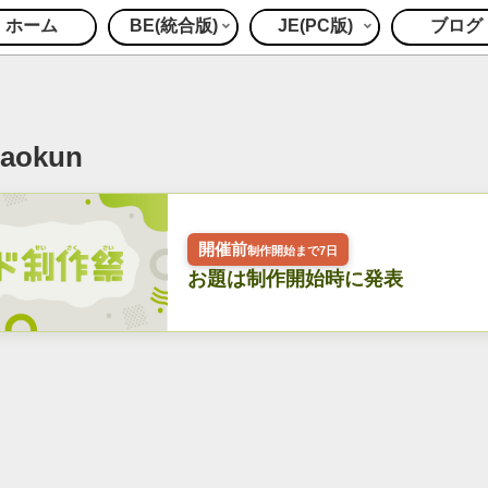
ホーム
BE(統合版)
JE(PC版)
ブログ
 aokun
開催前
制作開始まで7日
お題は制作開始時に発表