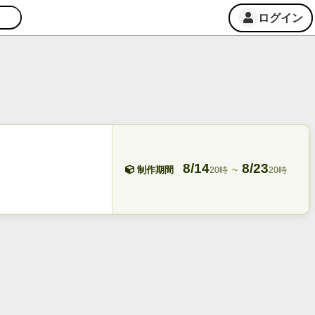
ログイン
8/14
8/23
~
制作期間
20時
20時