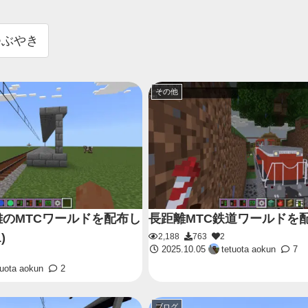
つぶやき
その他
のMTCワールドを配布し
長距離MTC鉄道ワールドを
)
2,188
763
2
2025.10.05
tetuota aokun
7
tuota aokun
2
ブログ