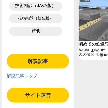
技術相談（JAVA版）
技術相談（統合版）
雑談
初めての鉄道
2,401
820
4
2025.04.15
te
解説記事
解説記事トップ
サイト運営