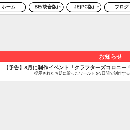
ホーム
BE(統合版)
JE(PC版)
ブログ
お知らせ
【予告】8月に制作イベント「クラフターズコロニー ワー
提示されたお題に沿ったワールドを9日間で制作するイ