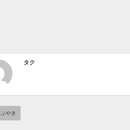
タク
つぶやき