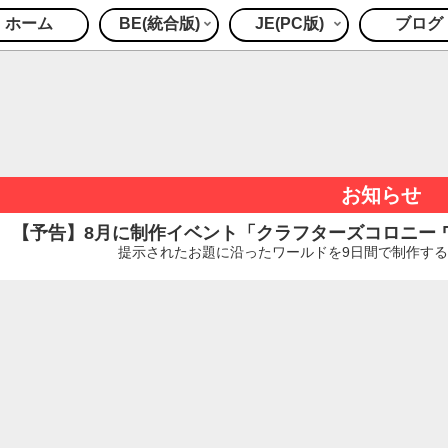
ホーム
BE(統合版)
JE(PC版)
ブログ
お知らせ
【予告】8月に制作イベント「クラフターズコロニー ワー
提示されたお題に沿ったワールドを9日間で制作するイ