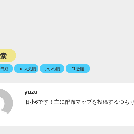
検索
新日順
人気順
いいね順
DL数順
yuzu
旧小6です！主に配布マップを投稿するつも