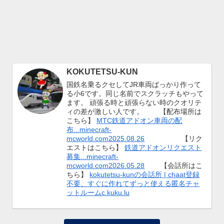
KOKUTETSU-KUN
国鉄名乗るクセしてJR車両ばっかり作って
る小6です。同じ名前でスクラッチもやって
ます。 頑張る時と頑張らない時のクオリテ
ィの差が激しい人です。 【配布場所は
こちら】
MTC鉄道アドオン車両の配
布...minecraft-
mcworld.com2025.08.26
【リク
エストはこちら】
鉄道アドオンリクエスト
募集...minecraft-
mcworld.com2026.05.28
【会話所はこ
ちら】
kokutetsu-kunの会話所 | chaat登録
不要、すぐに作れてずっと使える匿名チャ
ットルームc.kuku.lu