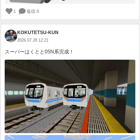
1
返信 0
ロ
グ
イ
KOKUTETSU-KUN
ン
が
2026.07.28 12:21
必
スーパーはくとと05N系完成！
要