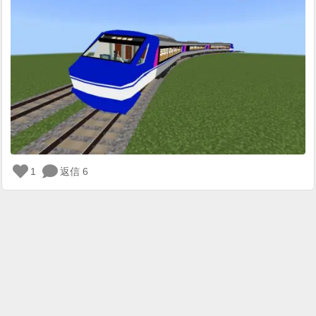
1
返信 6
ロ
グ
イ
ン
が
必
要