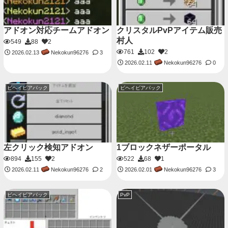
アドオン対応チームアドオン
クリスタルPvPアイテム販売
村人
549
88
2
761
102
2
Nekokun96276
2026.02.13
3
Nekokun96276
2026.02.11
0
ビヘイビアパック
ビヘイビアパック
左クリック検知アドオン
1ブロックネザーポータル
894
155
2
522
68
1
Nekokun96276
Nekokun96276
2026.02.11
2
2026.02.01
3
ビヘイビアパック
PvP