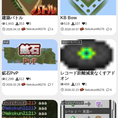
建築バトル
KB Bow
1,443
353
3
519
107
0
Nekokun96276
Nekokun96276
2026.04.15
6
2026.04.07
0
PvP
リソースパック
鉱石PvP
レコード距離減衰なくすアド
オン
2,299
312
6
466
115
1
Nekokun96276
2026.02.28
7
Nekokun96276
2026.02.23
6
ビヘイビアパック
ビヘイビアパック