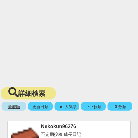
詳細検索
新着順
更新日順
人気順
いいね順
DL数順
Nekokun96276
不定期投稿 成長日記