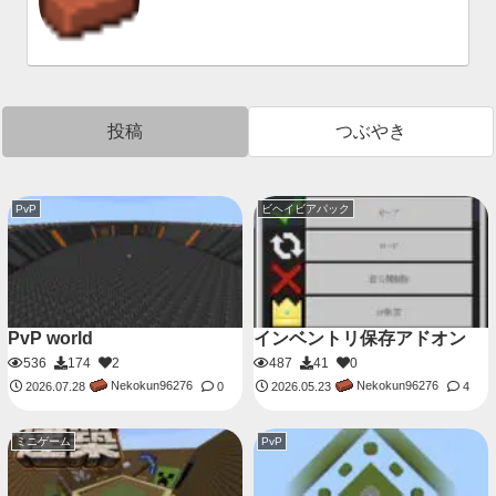
投稿
つぶやき
PvP
ビヘイビアパック
PvP world
インベントリ保存アドオン
536
174
2
487
41
0
Nekokun96276
Nekokun96276
2026.07.28
0
2026.05.23
4
ミニゲーム
PvP