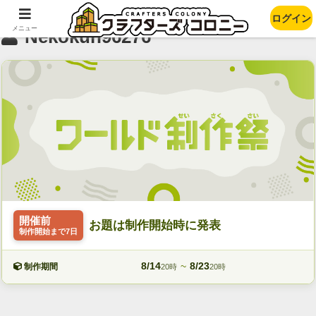
ログイン
メニュー
Nekokun96276
開催前
お題は制作開始時に発表
制作開始まで7日
8/14
~
8/23
制作期間
20時
20時