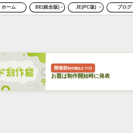
ホーム
BE(統合版)
JE(PC版)
ブログ
開催前
制作開始まで7日
お題は制作開始時に発表