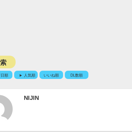
検索
新日順
人気順
いいね順
DL数順
NIJIN