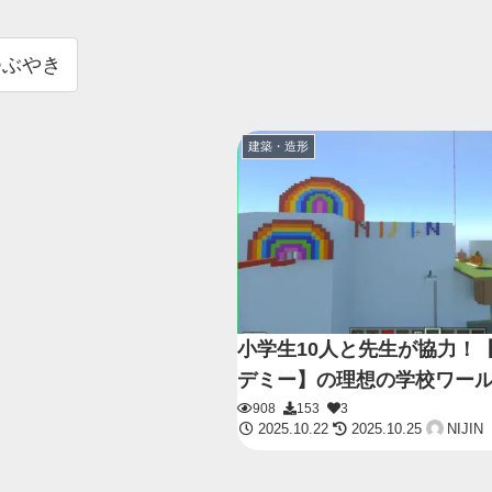
つぶやき
建築・造形
小学生10人と先生が協力！【N
デミー】の理想の学校ワー
908
153
3
2025.10.22
2025.10.25
NIJIN