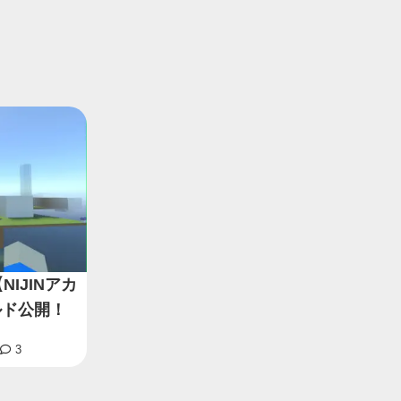
IJINアカ
ルド公開！
3