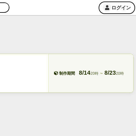
ログイン
8/14
8/23
~
制作期間
20時
20時