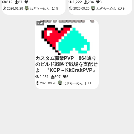
812
87
1
1,222
284
3
ねぎらーめん
ねぎらーめん
2026.01.28
5
2025.09.25
9
PvP
カスタム職業PVP 864通り
のビルド戦略で戦場を支配せ
よ 『KCP – KitCraftPVP』
2,251
507
5
ねぎらーめん
2025.09.20
1