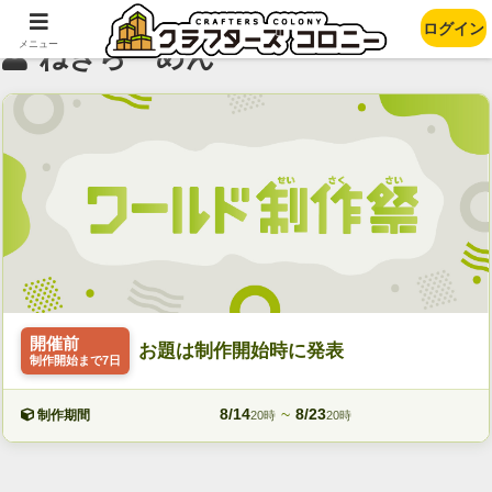
ログイン
メニュー
ねぎらーめん
開催前
お題は制作開始時に発表
制作開始まで7日
8/14
~
8/23
制作期間
20時
20時