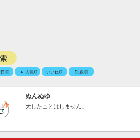
検索
新日順
人気順
いいね順
DL数順
ぬんぬゆ
大したことはしません。