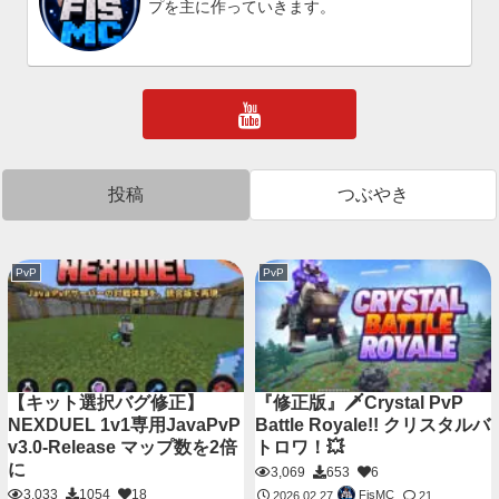
プを主に作っていきます。
投稿
つぶやき
PvP
PvP
【キット選択バグ修正】
『修正版』🗡️Crystal PvP
NEXDUEL 1v1専用JavaPvP
Battle Royale!! クリスタルバ
v3.0-Release マップ数を2倍
トロワ！💥
に
3,069
653
6
3,033
1054
18
FisMC
2026.02.27
21