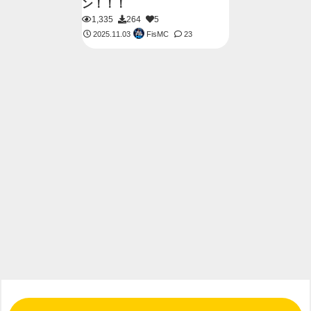
ン！！！
1,335
264
5
FisMC
2025.11.03
23