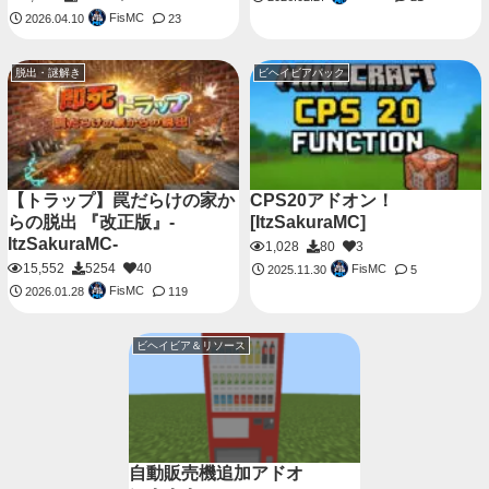
FisMC
2026.04.10
23
脱出・謎解き
ビヘイビアパック
【トラップ】罠だらけの家か
CPS20アドオン！
らの脱出 『改正版』-
[ItzSakuraMC]
ItzSakuraMC-
1,028
80
3
15,552
5254
40
FisMC
2025.11.30
5
FisMC
2026.01.28
119
ビヘイビア＆リソース
自動販売機追加アドオ