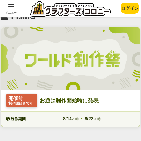
ログイン
メニュー
FisMC
開催前
お題は制作開始時に発表
制作開始まで7日
8/14
~
8/23
制作期間
20時
20時