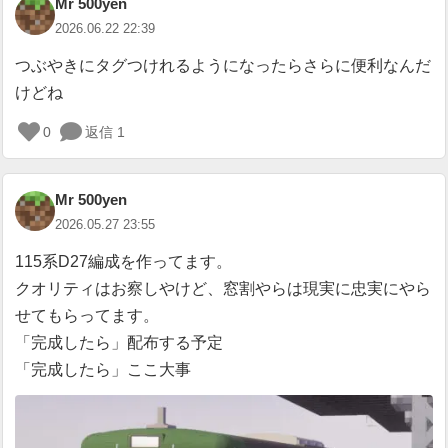
Mr 500yen
2026.06.22 22:39
つぶやきにタグつけれるようになったらさらに便利なんだ
けどね
0
返信 1
ロ
グ
イ
Mr 500yen
ン
が
2026.05.27 23:55
必
115系D27編成を作ってます。
要
クオリティはお察しやけど、窓割やらは現実に忠実にやら
せてもらってます。
「完成したら」配布する予定
「完成したら」ここ大事