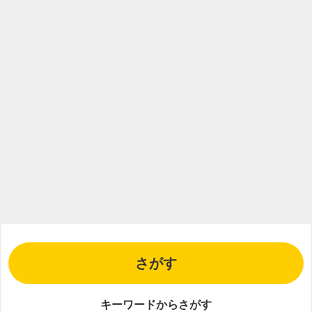
イ
ン
が
必
要
さがす
キーワードからさがす