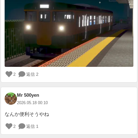
2
返信 2
ロ
グ
イ
Mr 500yen
ン
が
2026.05.18 00:10
必
なんか便利そうやね
要
2
返信 1
ロ
グ