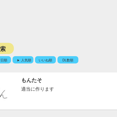
検索
新日順
人気順
いいね順
DL数順
もんたそ
適当に作ります