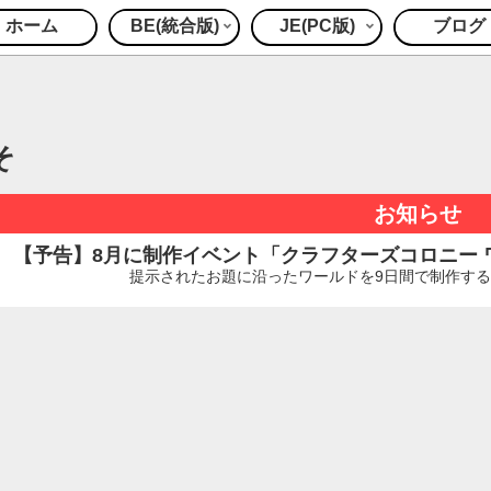
ホーム
BE(統合版)
JE(PC版)
ブログ
そ
お知らせ
【予告】8月に制作イベント「クラフターズコロニー ワー
提示されたお題に沿ったワールドを9日間で制作するイ