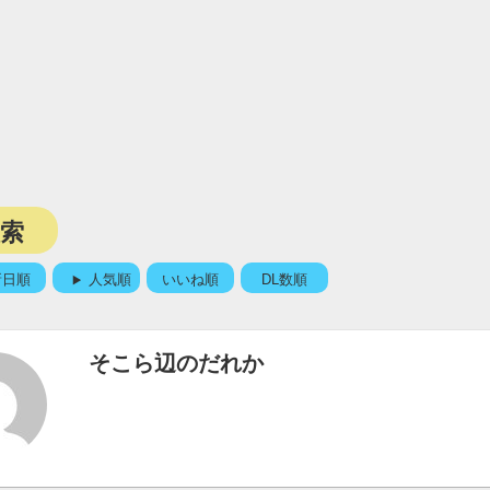
検索
新日順
人気順
いいね順
DL数順
そこら辺のだれか