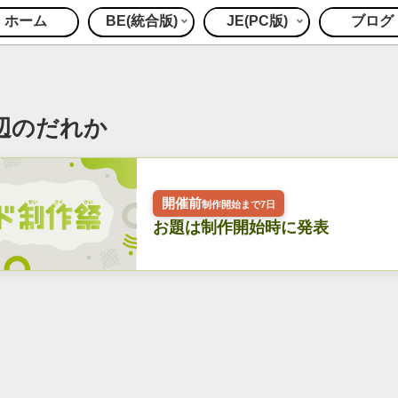
ホーム
BE(統合版)
JE(PC版)
ブログ
辺のだれか
開催前
制作開始まで7日
お題は制作開始時に発表