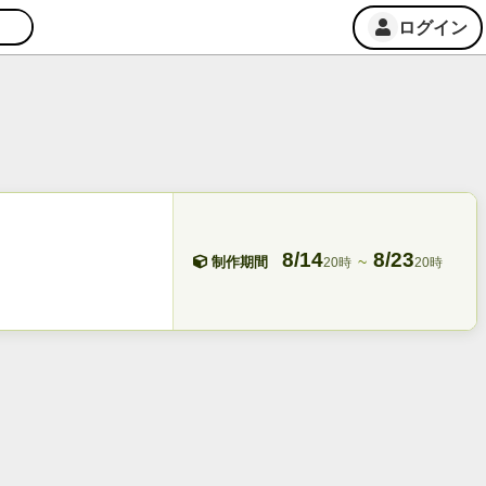
ログイン
8/14
8/23
~
制作期間
20時
20時