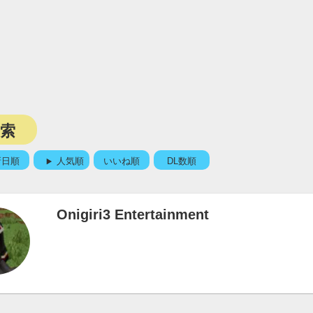
検索
新日順
人気順
いいね順
DL数順
Onigiri3 Entertainment