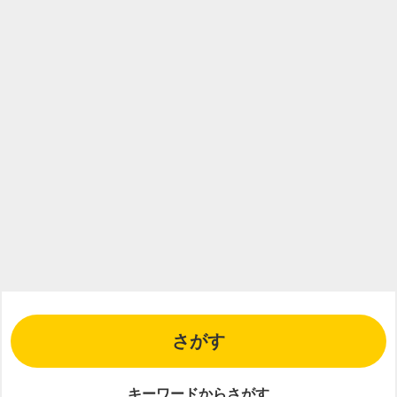
グ
イ
ン
が
必
要
さがす
キーワードからさがす