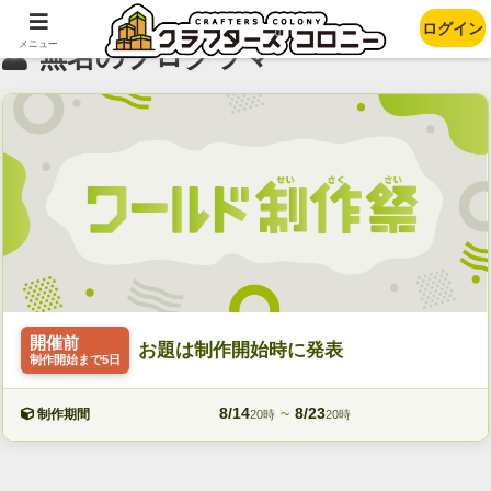
ログイン
メニュー
無名のプログラマー
開催前
お題は制作開始時に発表
制作開始まで5日
8/14
~
8/23
制作期間
20時
20時