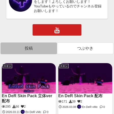
をします！よろしくお願いします！
YouTubeもやっているのでチャンネル登録
お願いします！
投稿
つぶやき
スキン
スキン
En DeR Skin Pack 立体ver
En DeR Skin Pack 配布
配布
171
39
2
295
66
2
En DeR vMc
2026.03.08
0
En DeR vMc
2026.03.11
0