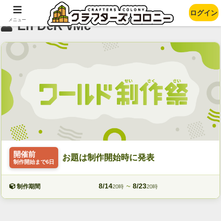
ログイン
メニュー
En DeR vMc
開催前
お題は制作開始時に発表
制作開始まで6日
8/14
~
8/23
制作期間
20時
20時