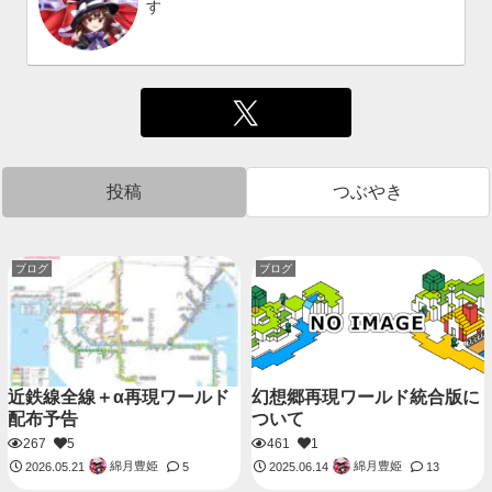
す
投稿
つぶやき
ブログ
ブログ
近鉄線全線＋‪α‬再現ワールド
幻想郷再現ワールド統合版に
配布予告
ついて
267
5
461
1
綿月豊姫
綿月豊姫
2026.05.21
5
2025.06.14
13