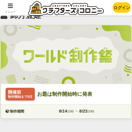
ログイン
メニュー
綿月豊姫
開催前
お題は制作開始時に発表
制作開始まで5日
8/14
~
8/23
制作期間
20時
20時