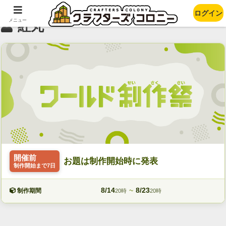
ログイン
メニュー
紅丸
開催前
お題は制作開始時に発表
制作開始まで7日
8/14
~
8/23
制作期間
20時
20時