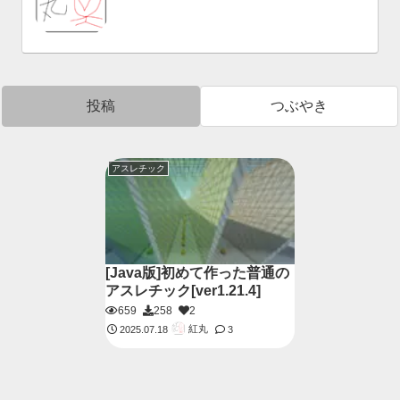
投稿
つぶやき
アスレチック
[Java版]初めて作った普通の
アスレチック[ver1.21.4]
659
258
2
紅丸
2025.07.18
3