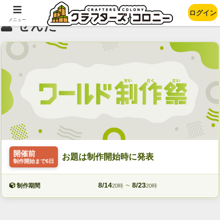
ログイン
メニュー
せんた
開催前
お題は制作開始時に発表
制作開始まで6日
8/14
~
8/23
制作期間
20時
20時