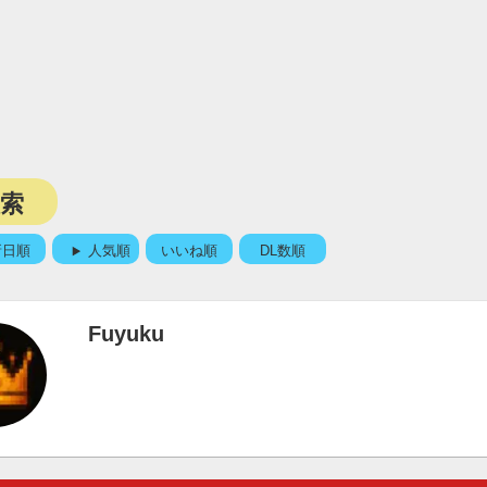
検索
新日順
人気順
いいね順
DL数順
Fuyuku