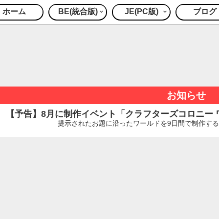
ホーム
BE(統合版)
JE(PC版)
ブログ
お知らせ
【予告】8月に制作イベント「クラフターズコロニー ワー
提示されたお題に沿ったワールドを9日間で制作するイ