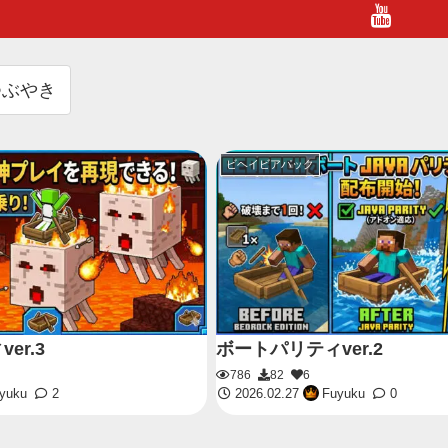
つぶやき
ビヘイビアパック
er.3
ボートパリティver.2
786
82
6
yuku
2
2026.02.27
Fuyuku
0