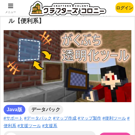
ログイン
【マップ製作支援ツール】額縁透明化ツー
メニュー
ル【便利系】
Java版
データパック
#サポート
#データパック
#マップ作成
#マップ製作
#便利ツール
#
便利系
#支援ツール
#支援系