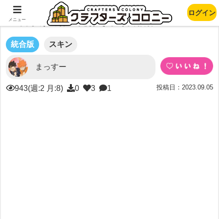
ログイン
2日かけて作ったおそらく自信作
メニュー
統合版
スキン
まっすー
投稿日：2023.09.05
943(週:2 月:8)
0
3
1