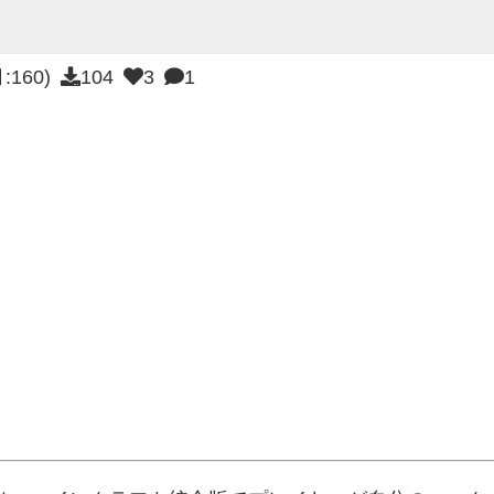
月:160)
104
3
1