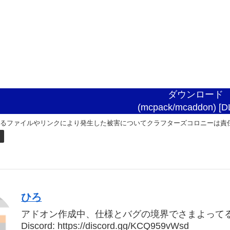
ダウンロード
(mcpack/mcaddon) [D
れるファイルやリンクにより発生した被害についてクラフターズコロニーは責
ク
ひろ
アドオン作成中、仕様とバグの境界でさまよって
Discord: https://discord.gg/KCQ959vWsd