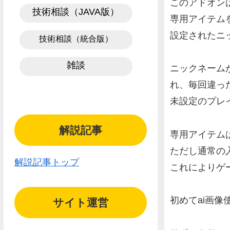
このアドオン
技術相談（JAVA版）
専用アイテム
設定されたニ
技術相談（統合版）
雑談
ニックネーム
れ、毎回違っ
未設定のプレイ
解説記事
専用アイテム
ただし通常の
解説記事トップ
これによりゲ
初めてai画
サイト運営