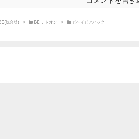
コメントを書き
BE(統合版)
BE アドオン
ビヘイビアパック