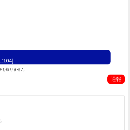
L:104]
任を取りません
通報
る