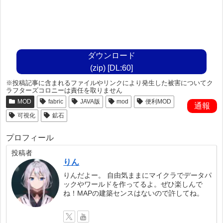
ダウンロード
(zip) [DL:60]
※投稿記事に含まれるファイルやリンクにより発生した被害についてク
ラフターズコロニーは責任を取りません
MOD
fabric
JAVA版
mod
便利MOD
通報
可視化
鉱石
プロフィール
投稿者
りん
りんだよー。 自由気ままにマイクラでデータパ
ックやワールドを作ってるよ。ぜひ楽しんで
ね！MAPの建築センスはないので許してね。