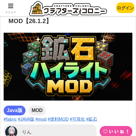
ログイン
【Fabric MOD】鉱石ハイライト
メニュー
MOD【26.1.2】
Java版
MOD
#fabric
#JAVA版
#mod
#便利MOD
#可視化
#鉱石
りん